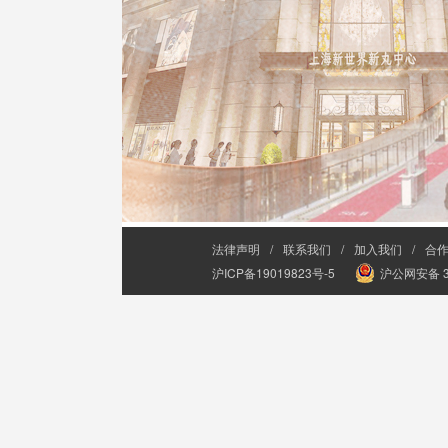
法律声明
/
联系我们
/
加入我们
/
合
沪ICP备19019823号-5
沪公网安备 31