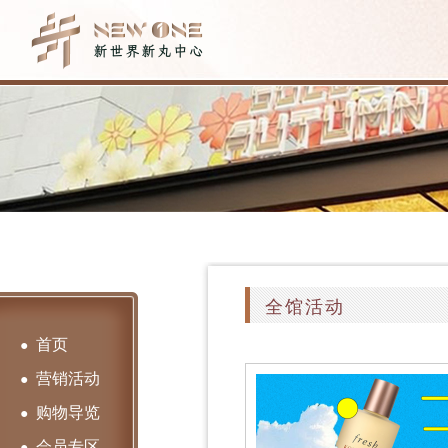
全馆活动
首页
●
营销活动
●
购物导览
●
会员专区
●