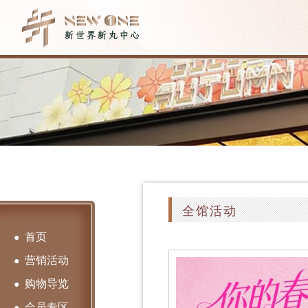
全馆活动
首页
●
营销活动
●
购物导览
●
会员专区
●