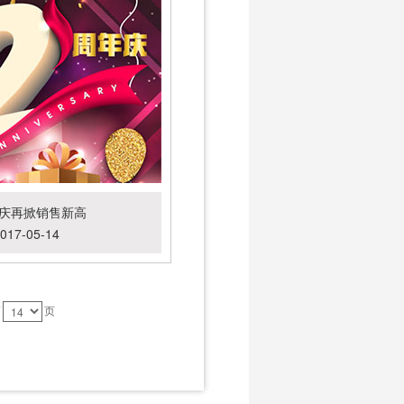
年庆再掀销售新高
017-05-14
第
页