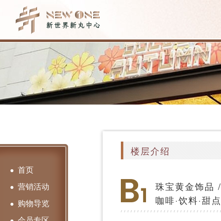
楼层介绍
首页
●
珠宝黄金饰品 / 
营销活动
●
咖啡·饮料·甜点
购物导览
●
会员专区
●