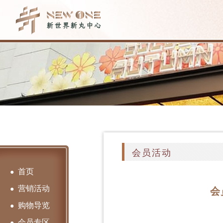
会员活动
首页
●
营销活动
●
会
购物导览
●
会员专区
●