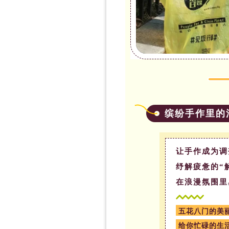
缤纷手作里的
让手作成为调
纾解疲惫的“
在浪漫氛围里
五花八门的美
给你忙碌的生