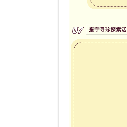
07
寰宇寻珍探索活