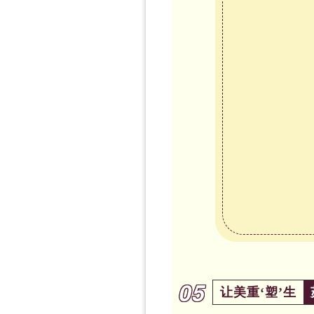
05
让美重‘塑’生