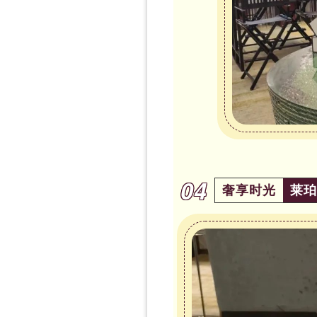
04
奢享时光
莱珀