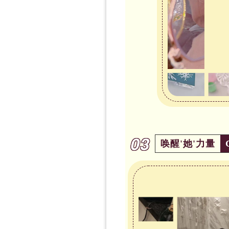
03
唤醒'她'力量