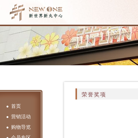
荣誉奖项
首页
●
营销活动
●
购物导览
●
会员专区
●