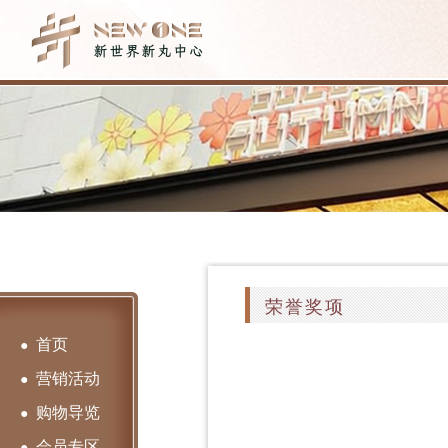
荣誉奖项
首页
●
营销活动
●
购物导览
●
会员专区
●