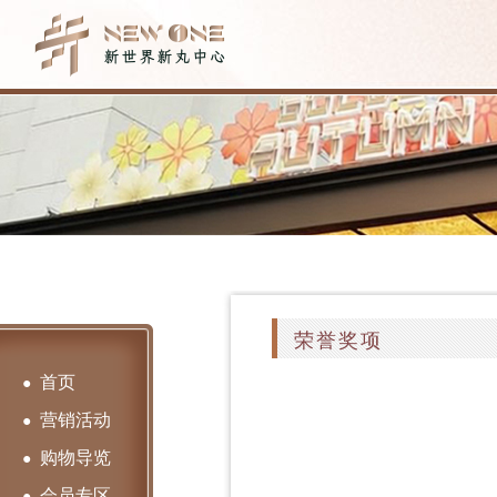
荣誉奖项
首页
●
营销活动
●
购物导览
●
会员专区
●