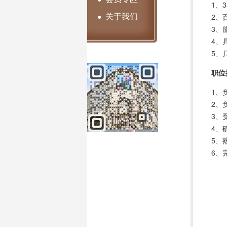
1、
关于我们
●
2、
3、
4、
5、
职位
1、
2、
3、
4、
5、
6、