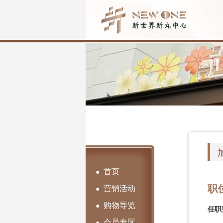
首页
●
职
营销活动
●
购物导览
●
任职
会员专区
●